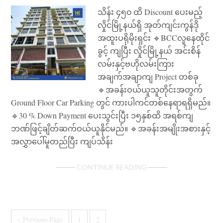
သိန်း ၄၅၀ ထိ Discount ပေးမည့်
လှိုင်မြို့နယ်ရှိ အုတ်ကျင်းကွန်ဒို
အထူးပရိုမိုးရှင်း 🔹BCCလူနေထိုင်
ခွင့် ကျပြီး လှိုင်မြို့နယ် အင်းစိန်
လမ်းနှင့်ဗဟိုလမ်းကြား
အချက်အချာကျ Project တစ်ခု
🔹အခန်းဝယ်ယူသူတိုင်းအတွက်
Ground Floor Car Parking တွင် ကားပါကင်တစ်နေရာရရှိမည်။
🔹30 % Down Payment ပေးသွင်းပြီး ၁၅နှစ်ထိ အရစ်ကျ
ဘဏ်ဖြင့်ချိတ်ဆက်ဝယ်ယူနိုင်မည်။ 🔹အခန်းအမျိုးအစားနှင့်
အလွှာပေါ်မူတည်ပြီး ကျပ်သိန်း
ABOUT
CONTINUE READING
CONDO
FOR
SELL
IN
Go
Page
Page
«
Previous Page
1
2
HLAING