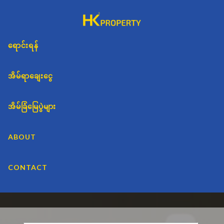
Skip
Skip
Skip
to
to
to
primary
main
primary
HK
Commercial
navigation
content
sidebar
ရောင်းရန်
Real
PROPERTY
Estate
Project
အိမ်ရာချေးငွေ
Sales
&
အိမ်ခြံမြေပွဲများ
Marketing
ABOUT
CONTACT