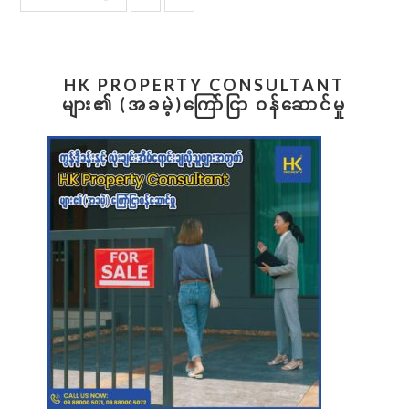
to
TOWNSHIP
Primary
HK PROPERTY CONSULTANT
Sidebar
များ၏ (အခမဲ့)ကြော်ငြာ ဝန်ဆောင်မှု