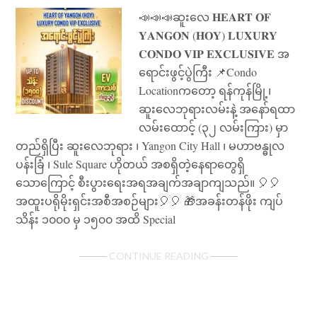
📣📣📣ဆူးလေ 𝐇𝐄𝐀𝐑𝐓 𝐎𝐅
𝐘𝐀𝐍𝐆𝐎𝐍 (𝐇𝐎𝐘) 𝐋𝐔𝐗𝐔𝐑𝐘
𝐂𝐎𝐍𝐃𝐎 𝐕𝐈𝐏 𝐄𝐗𝐂𝐋𝐔𝐒𝐈𝐕𝐄 အ
ရောင်းဖွင့်ပွဲကြီး 📌Condo
Locationကတော့ ရန်ကုန်မြို့၊
ဆူးလေဘုရားလမ်းနဲ့ အနော်ရထာ
လမ်းထောင့် (၃၂ လမ်းကြား) မှာ
တည်ရှိပြီး ဆူးလေဘုရား ၊ Yangon City Hall ၊ မဟာဗန္ဓုလ
ပန်းခြံ ၊ Sule Square ဟိုတယ် အစရှိတဲ့နေရာတွေရှိ
သောကြောင့် စီးပွားရေးအရအချက်အချာကျသည်။ 🎈🎈
အထူးပရိုမိုးရှင်းအစီအစဉ်များ🎈🎈 🎁အခန်းတန်ဖိုး ကျပ်
သိန်း ၁၀၀၀ မှ ၁၅၀၀ အထိ Special
ABOUT
CONTINUE READING
HEART
OF
YANGON