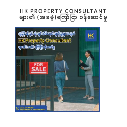
(HOY)
Primary
LUXURY
HK PROPERTY CONSULTANT
Sidebar
CONDO
များ၏ (အခမဲ့)ကြော်ငြာ ဝန်ဆောင်မှု