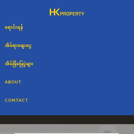
Skip
Skip
Skip
to
to
to
primary
main
primary
HK
Commercial
navigation
content
sidebar
ရောင်းရန်
Real
PROPERTY
Estate
Project
အိမ်ရာချေးငွေ
Sales
&
အိမ်ခြံမြေပွဲများ
Marketing
ABOUT
CONTACT